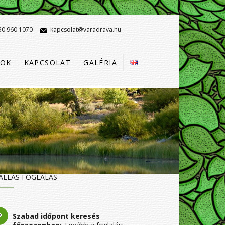
30 960 1070
kapcsolat@varadrava.hu
OK
KAPCSOLAT
GALÉRIA
ÁLLÁS FOGLALÁS
Szabad időpont keresés