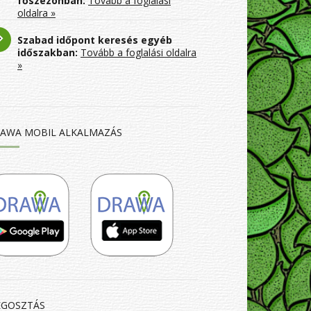
főszezonban:
Tovább a foglalási
oldalra »
Szabad időpont keresés egyéb
időszakban:
Tovább a foglalási oldalra
»
AWA MOBIL ALKALMAZÁS
GOSZTÁS