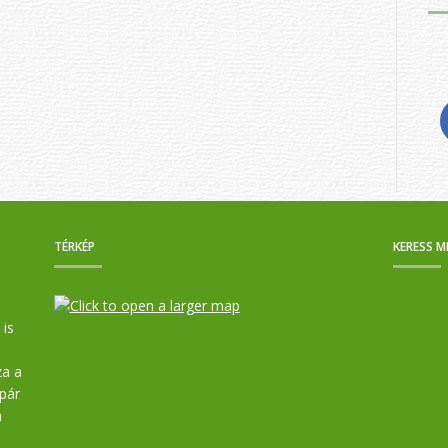
TÉRKÉP
KERESS M
 is
za a
kpár
a