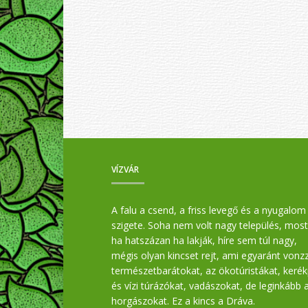
VÍZVÁR
A falu a csend, a friss levegő és a nyugalom
szigete. Soha nem volt nagy település, most
ha hatszázan ha lakják, híre sem túl nagy,
mégis olyan kincset rejt, ami egyaránt vonz
természetbarátokat, az ökotúristákat, keré
és vízi túrázókat, vadászokat, de leginkább 
horgászokat. Ez a kincs a Dráva.